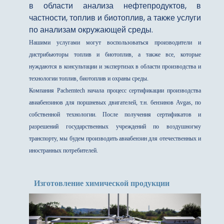
в области анализа нефтепродуктов, в
частности, топлив и биотоплив, а также услуги
по анализам окружающей среды.
Нашими услугами могут воспользоваться производители и
дистрибьюторы топлив и биотоплив, а также все, которые
нуждаются в консультации и экспертизах в области производства и
технологии топлив, биотоплив и охраны среды.
Компания Pachemtech начала процесс сертификации производства
авиабензинов для поршневых двигателей, т.н. бензинов Avgas, по
собственной технологии. После получения сертификатов и
разрешений государственных учреждений по воздушногму
транспорту, мы будем производить авиабензин для отечественных и
иностранных потребителей.
Изготовление химической продукции