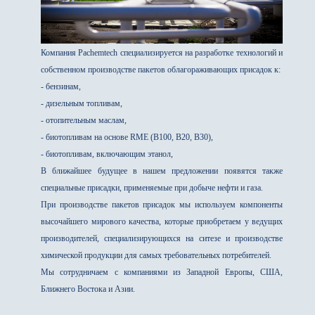
Компания Pachemtech специализируется на разработке технологий и
собственном производстве пакетов облагораживающих присадок к:
- бензинам,
- дизельным топливам,
- отопительным маслам,
- биотопливам на основе RME (B100, B20, B30),
- биотопливам, включающим этанол,
В ближайшее будущее в нашем предложении появятся также
специальные присадки, применяемые при добыче нефти и газа.
При производстве пакетов присадок мы используем компоненты
высочайшего мирового качества, которые приобретаем у ведущих
производителей, специализирующихся на ситезе и производстве
химической продукции для самых требовательных потребителей.
Мы сотрудничаем с компаниями из Западной Европы, США,
Ближнего Востока и Азии.