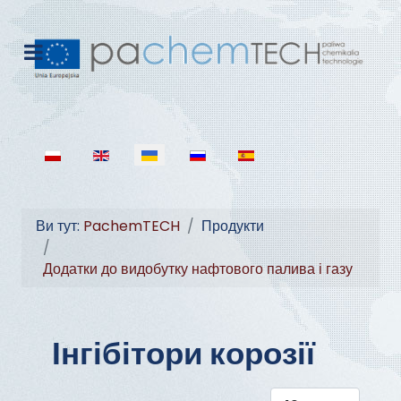
Оберіть свою мову
Ви тут:
PachemTECH
Продукти
Додатки до видобутку нафтового палива і газу
Інгібітори корозії
Показувати