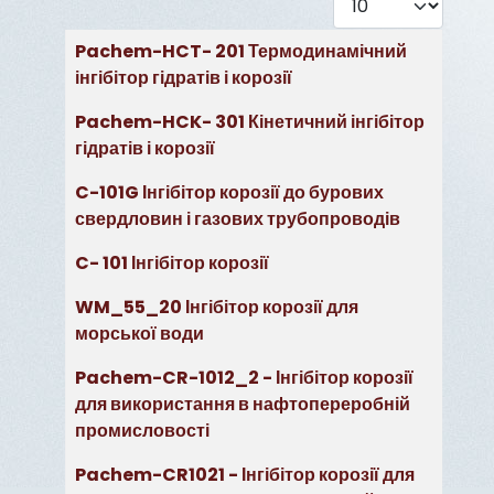
Таблиця статей
Заголовок
Pachem-HCT- 201 Термодинамічний
інгібітор гідратів і корозії
Pachem-HCK- 301 Кінетичний інгібітор
гідратів і корозії
C-101G Інгібітор корозії до бурових
свердловин і газових трубопроводів
C- 101 Інгібітор корозії
WM_55_20 Інгібітор корозії для
морської води
Pachem-CR-1012_2 - Інгібітор корозії
для використання в нафтопереробній
промисловості
Pachem-CR1021 - Інгібітор корозії для