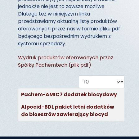
jednakże nie jest to zawsze możliwe.
Dlatego też w niniejszym linku
przedstawiamy aktualną listę produktów
oferowanych przez nas w formie pliku pdf
będącego bezpośrednim wydrukiem z
systemu sprzedaży.
Wydruk produktów oferowanych przez
Spółkę Pachemtech (plik pdf)
Pokaż #
Spis artykułów
Tytuł
Pachem-AMIC7 dodatek biocydowy
Alpocid-BDL pakiet letni dodatków
do bioestrów zawierający biocyd