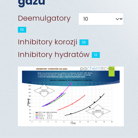
gazu
Pokaż #
Deemulgatory
19
Inhibitory korozji
35
Inhibitory hydratów
12